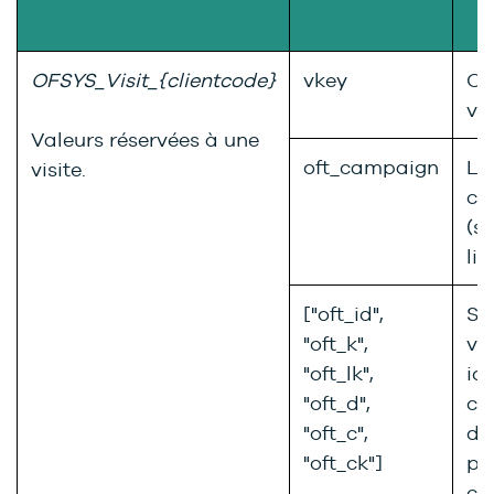
OFSYS_Visit_{clientcode}
vkey
Cl
vis
Valeurs réservées à une
oft_campaign
La
visite.
ca
(s’
lie
["oft_id",
S’i
"oft_k",
va
"oft_lk",
ide
"oft_d",
co
"oft_c",
da
"oft_ck"]
pr
cl