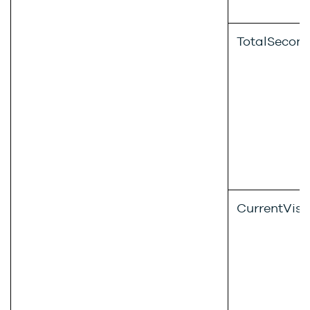
TotalSecon
CurrentVisi