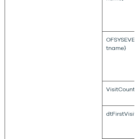
OFSYSEVENT
tname}
VisitCount
dtFirstVisit