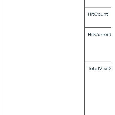
HitCount
HitCurrentVi
TotalVisitS