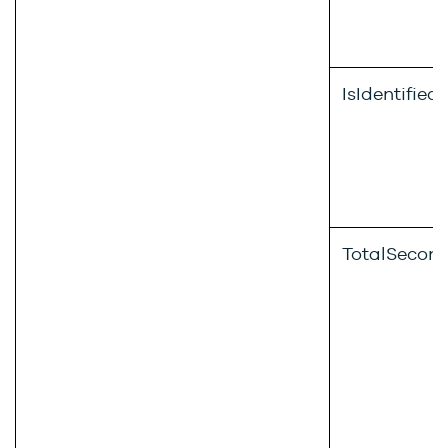
IsIdentified
TotalSecon