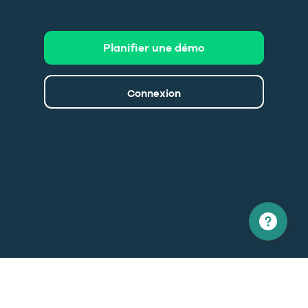
Planifier une démo
Connexion
Amérique du nord
Europe
1 866 529-6214
+33 1 86 76 69 96