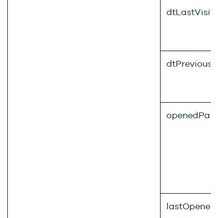
dtLastVisit
dtPreviousV
openedPag
lastOpened