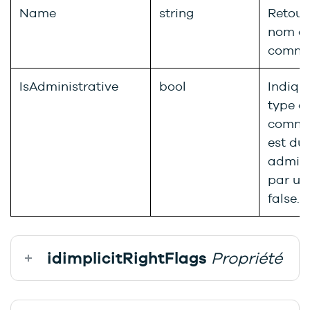
Name
string
Retour
nom du
commun
IsAdministrative
bool
Indique
type d
commu
est du
admini
par un
false.
idimplicitRightFlags
Propriété