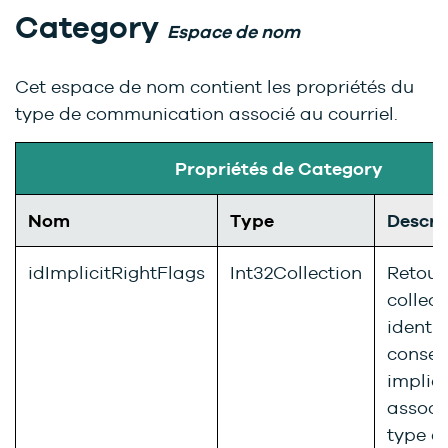
Category
Espace de nom
Cet espace de nom contient les propriétés du
type de communication associé au courriel.
Propriétés de Category
Nom
Type
Descri
idImplicitRightFlags
Int32Collection
Retour
collect
identif
conse
implici
associ
type d