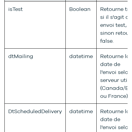
isTest
Boolean
Retourne tr
si il s'agit d
envoi test,
sinon retour
false.
dtMailing
datetime
Retourne la
date de
l'envoi selon
serveur utili
(Canada/ES
ou France)
DtScheduledDelivery
datetime
Retourne la
date de
l'envoi selon