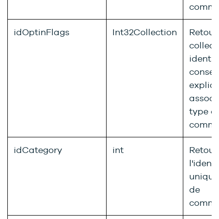
commun
idOptinFlags
Int32Collection
Retour
collect
identif
conse
explici
associ
type d
commun
idCategory
int
Retour
l'identi
unique
de
commun