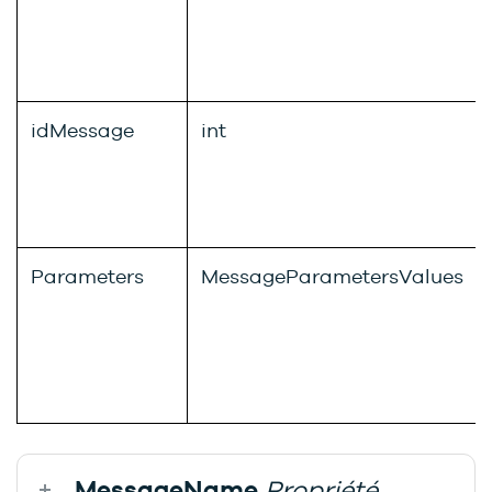
idMessage
int
Parameters
MessageParametersValues
MessageName
Propriété