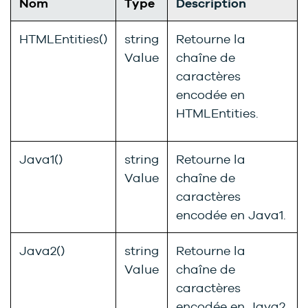
Nom
Type
Description
HTMLEntities()
string
Retourne la
Value
chaîne de
caractères
encodée en
HTMLEntities.
Java1()
string
Retourne la
Value
chaîne de
caractères
encodée en Java1.
Java2()
string
Retourne la
Value
chaîne de
caractères
encodée en Java2