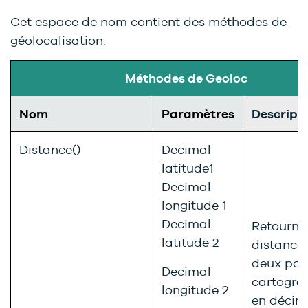
Cet espace de nom contient des méthodes de
géolocalisation.
Méthodes de Geoloc
Nom
Paramètres
Descript
Distance()
Decimal
latitude1
Decimal
longitude 1
Decimal
Retourne
latitude 2
distance 
deux poi
Decimal
cartogra
longitude 2
en décim