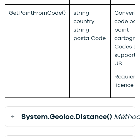
GetPointFromCode()
string
Convertit
country
code pos
string
point
postalCode
cartogra
Codes de
supportés
US
Requiert
licence
System.Geoloc.Distance()
Métho