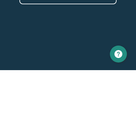
Amérique du nord
Europe
1 866 529-6214
+33 1 86 76 69 96
Contactez-nous
Général
Support