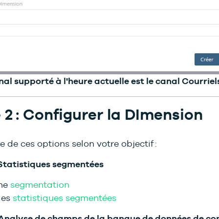
nal supporté à l'heure actuelle est le canal Courriel
 2 : Configurer la DImension
e de ces options selon votre objectif :
Statistiques segmentées
une
segmentation
les
statistiques segmentées
: Analyse de champs de la banque de données de co