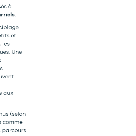
sés à
rriels.
ciblage
its et
 les
ues. Une
s
s
euvent
e aux
enus (selon
nts comme
s parcours