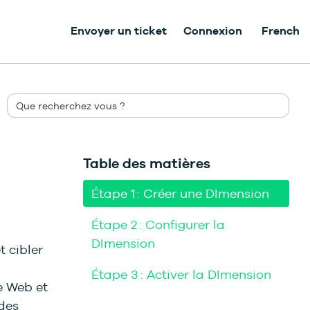
Envoyer un ticket
Connexion
French
Table des matières
Étape 1 : Créer une DImension
Étape 2 : Configurer la
DImension
 cibler
Étape 3 : Activer la DImension
e Web et
des