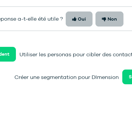
ponse a-t-elle été utile ?
Oui
Non
Utiliser les personas pour cibler des contac
dent
Créer une segmentation pour DImension
S