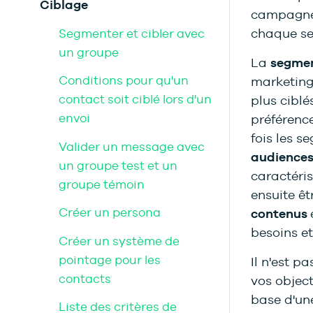
Ciblage
campagnes
chaque s
Segmenter et cibler avec
un groupe
La
s
egmen
Conditions pour qu'un
marketing,
contact soit ciblé lors d'un
plus ciblé
envoi
préférenc
fois les s
Valider un message avec
audience
un groupe test et un
caractéris
groupe témoin
ensuite êt
Créer un persona
contenus
besoins et
Créer un système de
pointage pour les
Il n'est p
contacts
vos object
base d'un
Liste des critères de