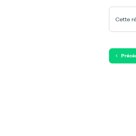
Cette ré
Précé