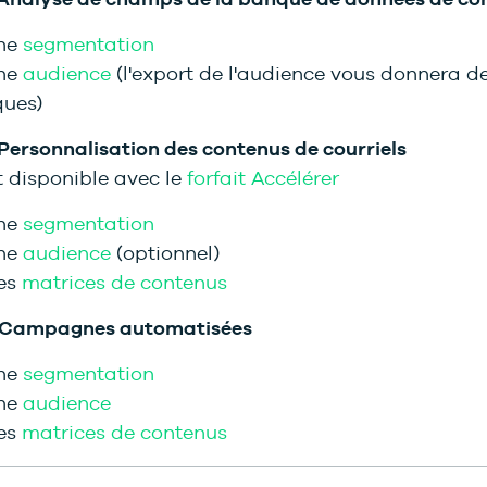
une
segmentation
une
audience
(l'export de l'audience vous donnera d
ques)
 Personnalisation des contenus de courriels
 disponible avec le
forfait Accélérer
une
segmentation
une
audience
(optionnel)
es
matrices de contenus
: Campagnes automatisées
une
segmentation
une
audience
es
matrices de contenus