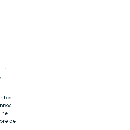
.
e test
onnes
 ne
bre de