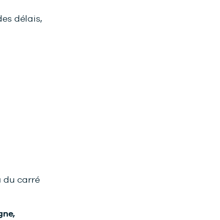
es délais,
u du carré
gne,