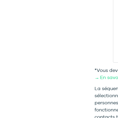
*Vous dev
→ En savoi
La séquen
sélectionn
personnes.
fonctionn
contacts t