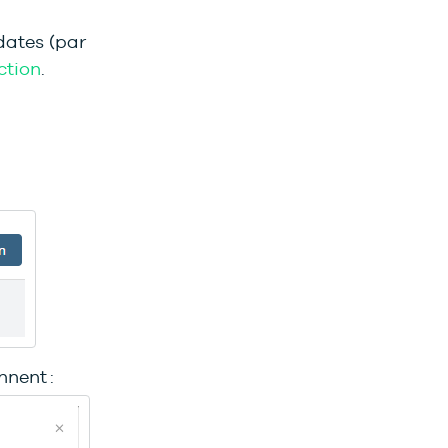
dates (par
ction
.
nnent :