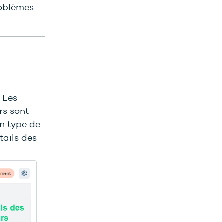
problèmes
. Les
rs sont
n type de
ails des