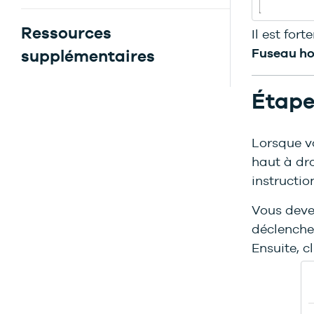
Ressources
Il est for
Fuseau ho
supplémentaires
Étape
Lorsque v
haut à dro
instructi
Vous devez
déclencheu
Ensuite, c