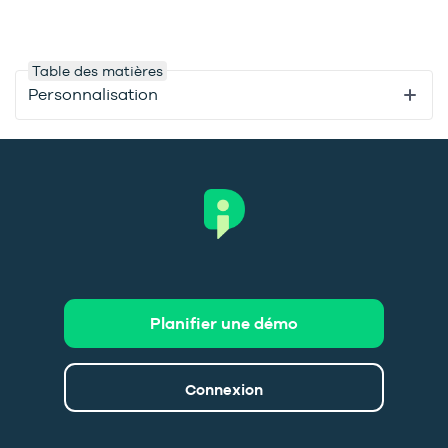
Table des matières
Personnalisation
Planifier une démo
Connexion