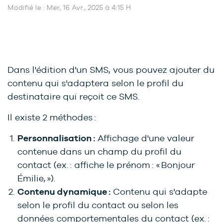
Modifié le : Mer, 16 Avr., 2025 à 4:15 H
Dans l'édition d'un SMS, vous pouvez ajouter du
contenu qui s'adaptera selon le profil du
destinataire qui reçoit ce SMS.
Il existe 2 méthodes :
Personnalisation :
Affichage d'une valeur
contenue dans un champ du profil du
contact (ex. : affiche le prénom : « Bonjour
Émilie, »).
Contenu dynamique :
Contenu qui s'adapte
selon le profil du contact ou selon les
données comportementales du contact (ex. :