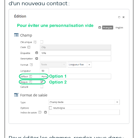
d'un nouveau contact :
Pour éditer les champs, rendez-vous dans :