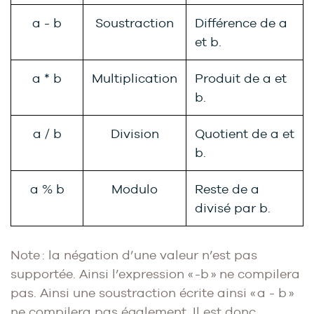
a - b
Soustraction
Différence de a
et b.
a * b
Multiplication
Produit de a et
b.
a / b
Division
Quotient de a et
b.
a % b
Modulo
Reste de a
divisé par b.
Note : la négation d’une valeur n’est pas
supportée. Ainsi l’expression « -b » ne compilera
pas. Ainsi une soustraction écrite ainsi « a - b »
ne compilera pas également. Il est donc