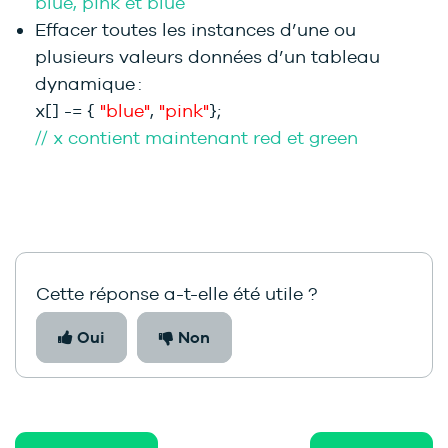
blue, pink et blue
Effacer toutes les instances d’une ou
plusieurs valeurs données d’un tableau
dynamique :
x[] -= {
"blue"
,
"pink"
};
// x contient maintenant red et green
Cette réponse a-t-elle été utile ?
Oui
Non