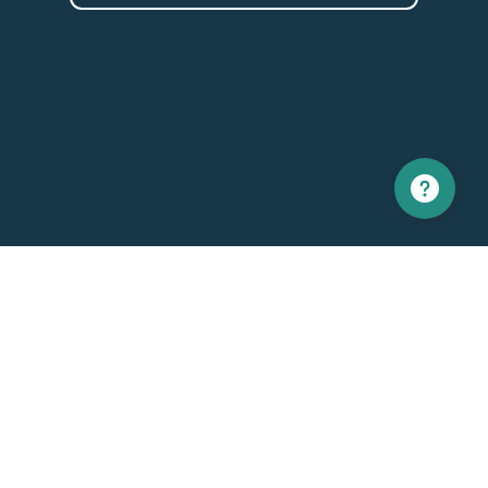
Amérique du nord
Europe
1 866 529-6214
+33 1 86 76 69 96
Contactez-nous
Général
Support