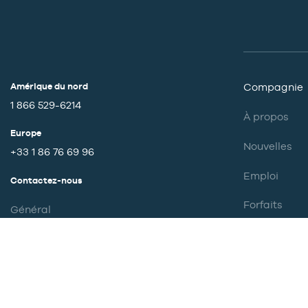
Amérique du nord
Compagnie
1 866 529-6214
À propos
Europe
Nouvelles
+33 1 86 76 69 96
Emploi
Contactez-nous
Forfaits
Général
Partenariats
Support
Sécurité et 