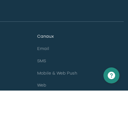
Canaux
Email
SMS
Mobile & Web Push
Web